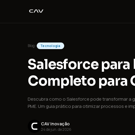
Blog
›
Tecnologia
Salesforce para
Completo para 
Descubra como o Salesforce pode transformar a ge
PME. Um guia prático para otimizar processos e im
CAV Inovação
24 de jun. de 2026