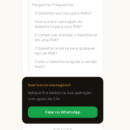
Perguntas Frequentes
O Salesforce é caro para PMEs?
Qual a maior vantagem do
Salesforce para uma PME?
É complicado instalar o Salesforce
em uma PME?
O Salesforce serve para qualquer
tipo de PME?
Como o Salesforce ajuda a vender
mais?
Quer isso no seu negócio?
Aplique IA e dados na sua operação
com apoio da CAV.
Falar no WhatsApp
PUBLICIDADE